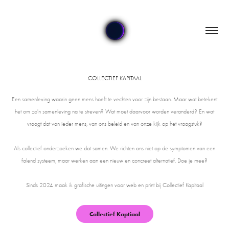
COLLECTIEF KAPITAAL
Een samenleving waarin geen mens hoeft te vechten voor zijn bestaan. Maar wat betekent
het om zo'n samenleving na te streven? Wat moet daarvoor worden veranderd? En wat
vraagt dat van ieder mens, van ons beleid en van onze kijk op het vraagstuk?
Als collectief onderzoeken we dat samen. We richten ons niet op de symptomen van een
falend systeem, maar werken aan een nieuw en concreet alternatief. Doe je mee?
Sinds 2024 maak ik grafische uitingen voor web en print bij Collectief Kapitaal
Collectief Kaptiaal